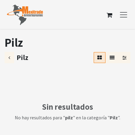
Ir al contenido
Pilz
Pilz
Sin resultados
No hay resultados para "
pilz
" en la categoría "
Pilz
".